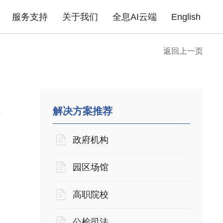
服务支持
关于我们
全息AI云端
English
返回上一页
成功案例
政府机构
园区场馆
高职院校
公
告
企业无线
产品证书
下载中心
企业路由器
联系我们
产品FAQ
xPON光网络
安全产品
金融行业
商业地产
医疗行业
普
酒店商超
企业单位
住宅小区
解决方案推荐
政府机构
园区场馆
高职院校
公检司法