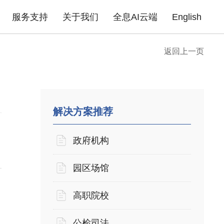
服务支持
关于我们
全息AI云端
English
返回上一页
成功案例
政府机构
园区场馆
高职院校
公
告
企业无线
产品证书
下载中心
企业路由器
联系我们
产品FAQ
xPON光网络
安全产品
金融行业
商业地产
医疗行业
普
酒店商超
企业单位
住宅小区
解决方案推荐
政府机构
园区场馆
高职院校
公检司法