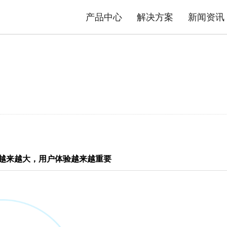
产品中心
解决方案
新闻资讯
态势感知防护系统
安防物联网资产分析智能运维系统
平台
司介绍
品质TG
数据中心交换机
发展历程
售后政策
园区交换机
核心优势
服务流程
工业交换机
资质荣誉
产品公
解决方案
极简智能网络解决方案
内容安全解决方案
越来越大，用户体验越来越重要