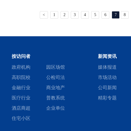
<
1
2
3
4
5
6
7
8
按访问者
新闻资讯
政府机构
园区场馆
媒体报道
高职院校
公检司法
市场活动
金融行业
商业地产
公司新闻
医疗行业
普教系统
精彩专题
酒店商超
企业单位
住宅小区