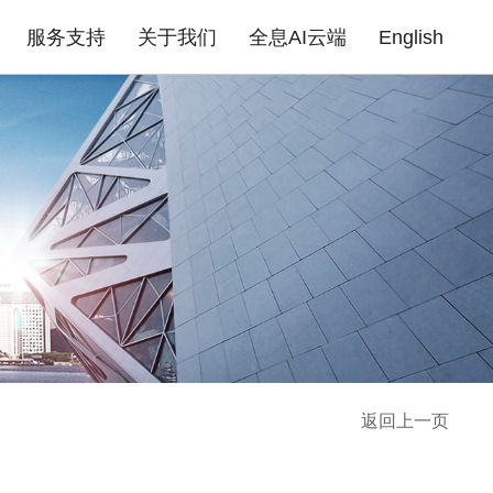
服务支持
关于我们
全息AI云端
English
成功案例
政府机构
园区场馆
高职院校
公
告
企业无线
产品证书
下载中心
企业路由器
联系我们
产品FAQ
xPON光网络
安全产品
金融行业
商业地产
医疗行业
普
酒店商超
企业单位
住宅小区
返回上一页