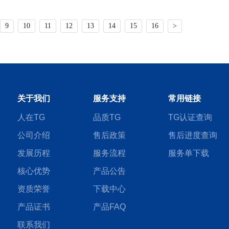
9
10
11
12
13
14
15
16
>
关于我们
服务支持
常用链接
人在TG
品质TG
TG认证查询
公司介绍
售后政策
售后进度查询
发展历程
服务流程
服务单下载
核心优势
产品公告
资质荣誉
下载中心
产品证书
产品FAQ
联系我们