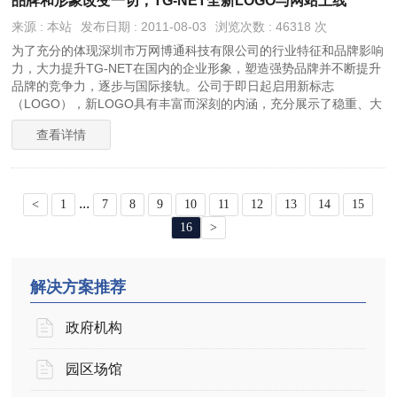
品牌和形象改变一切，TG-NET全新LOGO与网站上线
来源 : 本站
发布日期 : 2011-08-03
浏览次数 : 46318 次
为了充分的体现深圳市万网博通科技有限公司的行业特征和品牌影响
力，大力提升TG-NET在国内的企业形象，塑造强势品牌并不断提升
品牌的竞争力，逐步与国际接轨。公司于即日起启用新标志
（LOGO），新LOGO具有丰富而深刻的内涵，充分展示了稳重、大
气以及包容的企业文化。
查看详情
...
<
1
7
8
9
10
11
12
13
14
15
16
>
解决方案推荐
政府机构
园区场馆