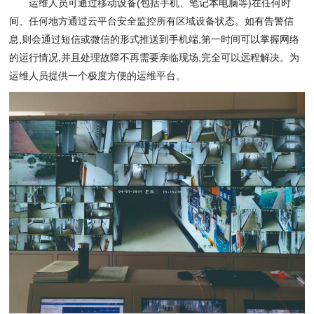
运维人员可通过移动设备
(
包括手机、笔记本电脑等
)
在任何时
间、任何地方通过云平台安全监控所有区域设备状态。如有告警信
息
,
则会通过短信或微信的形式推送到手机端
,
第一时间可以掌握网络
的运行情况
,
并且处理故障不再需要亲临现场
,
完全可以远程解决。为
运维人员提供一个极度方便的运维平台。