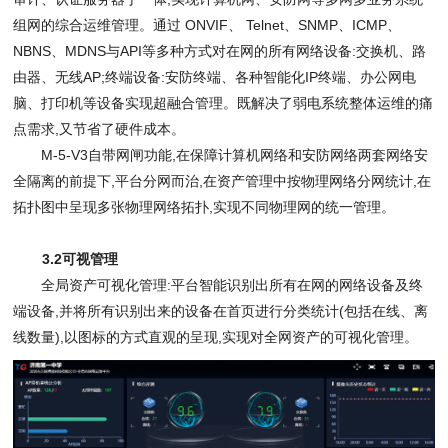
组网的综合运维管理。通过
ONVIF
、
Telnet
、
SNMP
、
ICMP
、
NBNS
、
MDNS
与
API
等多种方式对在网的所有网络设备
:
交换机、路
由器、无线
AP;
终端设备
:
安防终端、各种智能化
IP
终端、办公网电
脑、打印机等设备实现超融合管理。既解决了弱电系统整体运维的痛
点需求
,
又节省了硬件成本。
M-5-V3
自带网闸功能
,
在保障计算机网络和安防网络两套网络安
全隔离的前提下
,
平台分网而治
,
在资产管理中按物理网络分网统计
,
在
拓扑图中呈现多张物理网络拓扑
,
实现不同物理网的统一管理。
3.2
可视管理
全局资产可视化管理
:
平台智能识别出所有在网的网络设备及终
端设备
,
并将所有识别出来的设备在首页进行分类统计
(
包括在线、离
线数量
),
以图标的方式直观的呈现
,
实现对全网资产的可视化管理。