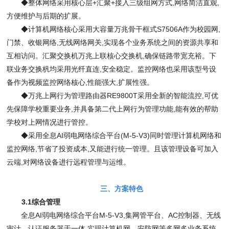
◆整体网络采用核心层
+
汇聚
+
接入三级组网方式
,
网络简洁直观
,
方便维护与后期的扩展。
◆计算机网络核心采用大容量万兆骨干框式
S7506A
作为校园网
,
门禁、收银网络
,
无线网络网关
,
实现各个业务系统之间的资源共享和
互相访问。汇聚交换机万兆上联核心交换机
,
确保链路带宽充裕。下
联业务交换杋均采用光纤直连
,
安全稳定。监控网络也采用该型号设
备作为视频监控网络核心
,
性能强大
,
扩展性强。
◆万兆上网行为管理路由器
RE9800T
采用全新的智能流控
,
可优
先保障学校重要业务
,
并具备第二代上网行为管理功能
,
能有效的帮助
学校对上网情况进行管控。
◆采用全息
AI
弱电网络综合平台
(M-5-V3)
同时管理计算机网络和
监控网络
,
节省了投资成本
,
又能进行统一管理。且该管理设备可加入
云端
,
对网络设备进行远程管理与运维。
三、方案特色
3.1
综合管理
全息
AI
弱电网络综合平台
M-5-V3,
集网管平台、
AC
控制器、无线
审计、认证服务器于一体
,
实现计算机网、安防网等多网多业务系统