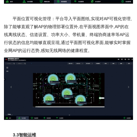
平面位置可视化管理：平台导入平面图纸
,
实现对
AP
可视化管理
,
除了能够直观了解
AP
的物理部署位置外
,
在平面视图界面中
,AP
的在
线离线状态、信道设置、功率大小、带机量、终端协商速率等
AP
运
行状态的信息均能够直观呈现
,
通过平面图可视化界面
,
能够实时掌握
全网
AP
的运行态势
,
感知无线网络的健康程度。
3.3
智能运维