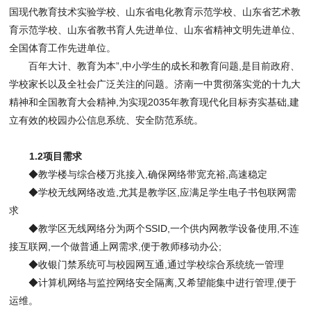
国现代教育技术实验学校、山东省电化教育示范学校、山东省艺术教
育示范学校、山东省教书育人先进单位、山东省精神文明先进单位、
全国体育工作先进单位。
百年大计、教育为本
”
,
中小学生的成长和教育问题
,
是目前政府、
学校家长以及全社会广泛关注的问题。济南一中贯彻落实党的十九大
精神和全国教育大会精神
,
为实现
2035
年教育现代化目标夯实基础
,
建
立有效的校园办公信息系统、安全防范系统。
1.2
项目需求
◆教学楼与综合楼万兆接入
,
确保网络带宽充裕
,
高速稳定
◆学校无线网络改造
,
尤其是教学区
,
应满足学生电子书包联网需
求
◆教学区无线网络分为两个
SSID,
一个供内网教学设备使用
,
不连
接互联网
,
一个做普通上网需求
,
便于教师移动办公
;
◆收银门禁系统可与校园网互通
,
通过学校综合系统统一管理
◆计算机网络与监控网络安全隔离
,
又希望能集中进行管理
,
便于
运维。