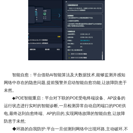
智能自愈：平台借助
AI
智能算法及大数据技术
,
能够监测并感知
网络中存在的隐患问题
,
提前预警并启动智能自愈功能
,
让故障防患于
未然。
◆
POE
智能重启：平台对下联的
POE
受电终端设备、
AP
设备的
运行状态进行实时的智能诊断
,
一旦检测异常自动启闭端口的
POE
供
电
,
最终达到自愈终端、
AP
的目的
,
实现网络故障的智能自愈
,
让故障
防患于未然
;
◆环路的自我防护
:
平台一旦侦测到网络中岀现环路
,
主动破环
,
不