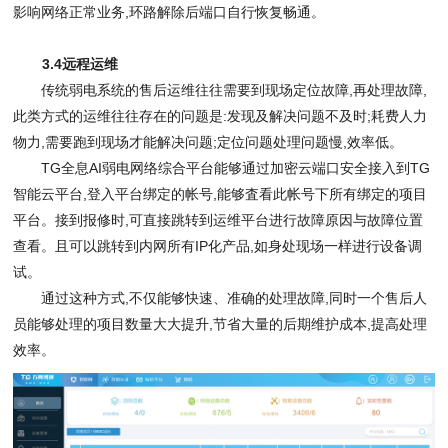
影响网络正常业务
,
环路解除后端口自行恢复畅通。
3.4
远程运维
传统弱电系统的售后运维往往需要到现场定位故障
,
再处理故障
,
此类方式的运维往往存在的问题是
:
发现及解决问题不及时
;
耗费人力
物力
,
需要跑到现场才能解决问题
;
定位问题处理问题慢
,
效率低。
TG
全息
AI
弱电网络综合平台能够通过加密云端口安全接入到
TG
智能云平台
,
登入平台绑定的帐号
,
能够査看此帐号下所有绑定的项目
平台。接到报修时
,
可直接跳转到运维平台进行故障原因与故障位置
查看。且可以跳转到内网所有
IP
化产品
,
如身处现场一样进行设备调
试。
通过这种方式
,
不仅能够快速、准确的处理故障
,
同时一个售后人
员能够处理的项目数量大大提升
,
节省大量的后期维护成本
,
提高处理
效率。