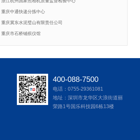
浙江杭州国家照相机质量监督检验中心
重庆中通快递分拣中心
重庆冀东水泥璧山有限责任公司
重庆市石桥铺殡仪馆
400-088-7500
电话：0755-29361081
地址：深圳市龙华区大浪街道丽
荣路1号国乐科技园6栋13楼