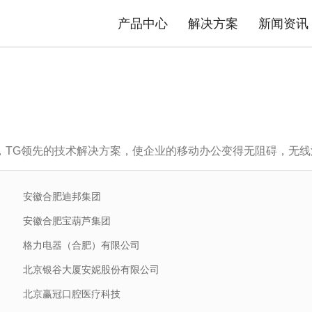
产品中心
解决方案
新闻资讯
态势感知防护系统
安防物联网资产分析智能运维系统
平台
司介绍
品质TG
数据中心交换机
发展历程
售后政策
园区交换机
核心优势
服务流程
工业交换机
资质荣誉
产品公
解决方案
极简智能网络解决方案
内容安全解决方案
，TG领先的技术解决方案，使企业的移动办公变得无阻碍，无线漫
安徽合肥迪邦集团
安徽合肥宝葫芦集团
格力电器（合肥）有限公司
北京银谷大厦安妮股份有限公司
北京赢冠口腔医疗科技