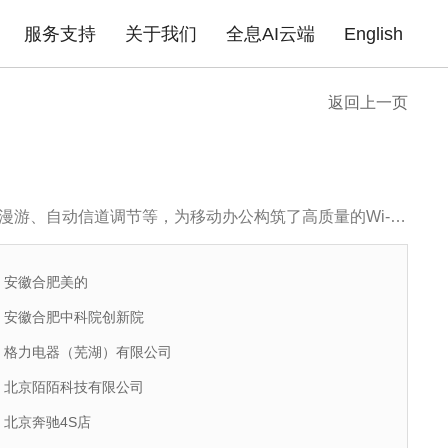
服务支持
关于我们
全息AI云端
English
返回上一页
成功案例
政府机构
园区场馆
高职院校
公
告
企业无线
产品证书
下载中心
企业路由器
联系我们
产品FAQ
xPON光网络
安全产品
金融行业
商业地产
医疗行业
普
酒店商超
企业单位
住宅小区
游、自动信道调节等，为移动办公构筑了高质量的Wi-Fi
安徽合肥美的
安徽合肥中科院创新院
格力电器（芜湖）有限公司
北京陌陌科技有限公司
北京奔驰4S店