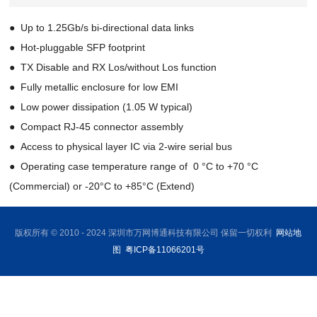
● Up to 1.25Gb/s bi-directional data links
●
Hot-pluggable SFP footprint
●
TX Disable and RX Los/without Los function
●
Fully metallic enclosure for low EMI
●
Low power dissipation (1.05 W typical)
●
Compact RJ-45 connector assembly
●
Access to physical layer IC via 2-wire serial bus
●
Operating case temperature range of 0 °C to +70 °C
(Commercial) or -20°C to +85°C (Extend)
版权所有 © 2010 - 2024 深圳市万网博通科技有限公司 保留一切权利
网站地
图
粤ICP备11066201号