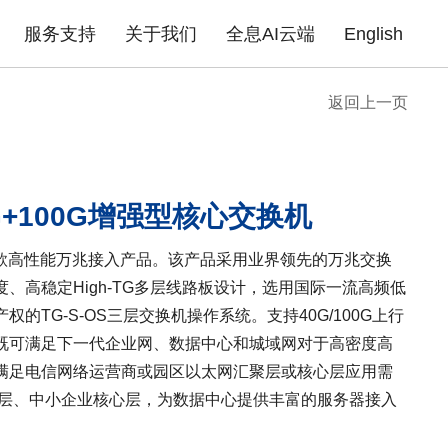
服务支持
关于我们
全息AI云端
English
返回上一页
成功案例
政府机构
园区场馆
高职院校
公
告
企业无线
产品证书
下载中心
企业路由器
联系我们
产品FAQ
xPON光网络
安全产品
金融行业
商业地产
医疗行业
普
0G+100G增强型核心交换机
酒店商超
企业单位
住宅小区
一款高性能万兆接入产品。该产品采用业界领先的万兆交换
、高稳定High-TG多层线路板设计，选用国际一流高频低
的TG-S-OS三层交换机操作系统。支持40G/100G上行
既可满足下一代企业网、数据中心和城域网对于高密度高
满足电信网络运营商或园区以太网汇聚层或核心层应用需
入层、中小企业核心层，为数据中心提供丰富的服务器接入