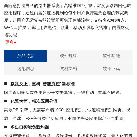
商随意打造自己的路由器系统；高精准DPI引擎，深度识别内网七层
应用程序，通过内置的流控机制给每个用户执行最为合理的带宽调
度，让用户无需复杂的设置即可实现智能流控；支持多WAN接入、
WAN口扩展，满足用户电信、联通、移动多线接入需求；内置防火
墙功能
更多+
产品特点
硬件规格
软件功能
选配信息
资料文档
软件下载
■
拨乱反正，重树“智能流控”新标准
国内首创多层次多用户公平竞争算法，一键启动，简单不限速。
■
化繁为简，精准应用分流
高效DPI引擎，无需客户端1000+应用识别，快速精准识别网页、视
频、游戏、P2P等各类七层应用，不同优先级应用指定不同通道。
■
多出口智能负载均衡
支持智能选路、主备线路、多线拨号、多线负载均衡等，最大化节省