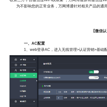
为不影响您的正常业务，万网博通针对相关产品的通
【
微信认
一、
AC
配置
1
、
web
登录
AC
，进入无线管理
>
认证营销
>
基础