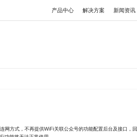
产品中心
解决方案
新闻资讯
态势感知防护系统
安防物联网资产分析智能运维系统
平台
司介绍
品质TG
数据中心交换机
发展历程
售后政策
园区交换机
核心优势
服务流程
工业交换机
资质荣誉
产品公
解决方案
极简智能网络解决方案
内容安全解决方案
权连网方式，不再提供
WiFi
关联公众号的功能配置后台及接口，
Fi
功能将无法正常使用。