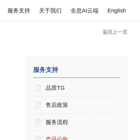
服务支持
关于我们
全息AI云端
English
返回上一页
成功案例
政府机构
园区场馆
高职院校
公
告
企业无线
产品证书
下载中心
企业路由器
联系我们
产品FAQ
xPON光网络
安全产品
金融行业
商业地产
医疗行业
普
酒店商超
企业单位
住宅小区
服务支持
品质TG
售后政策
服务流程
回
产品公告