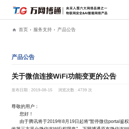
首页
服务支持
产品公告
解决方案
安防物联网安全
物联网安全
全息AI网络
公
全息AI智能网络
产品公告
城市级公共大屏
关于微信连接WiFi功能变更的公告
发布日期 : 2019-08-15
浏览次数 : 4739 次
尊敬的用户：
您好！
由于腾讯将于
2019
年
8
月
19
日起将“暂停微信
portal
鉴
收第三方平台微信连
WiFi
权限集”，万网博通原有微信连
Wi