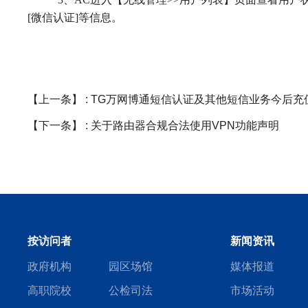
[
微信认证
]
等信息。
【上一条】 :
TG万网博通短信认证及其他短信业务今后充
【下一条】 :
关于路由器合规合法使用VPN功能声明
按访问者
新闻资讯
政府机构
园区场馆
媒体报道
高职院校
公检司法
市场活动