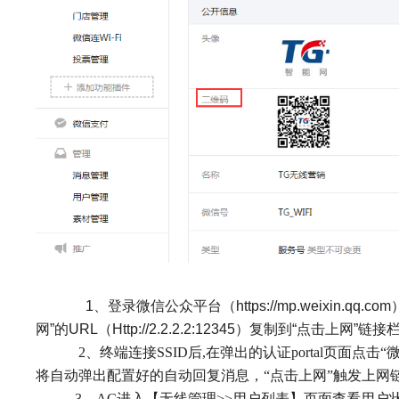
1
、登录微信公众平台（
https://mp.weixin.qq.com
网
”
的
URL
（
Http://2.2.2.2:12345
）
复制到
“
点击上网
”
链接
2
、终端连接
SSID
后
,
在弹出的认证
portal
页面点击
“
将自动弹出配置好的自动回复消息，
“
点击上网
”
触发上网
3
、
AC
进入【无线管理
>>
用户列表】页面查看用户