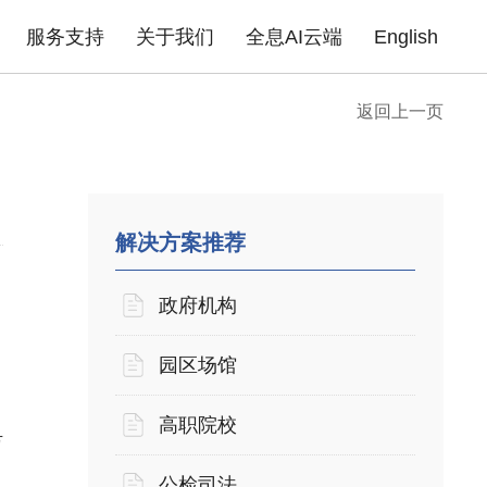
服务支持
关于我们
全息AI云端
English
返回上一页
成功案例
政府机构
园区场馆
高职院校
公
告
企业无线
产品证书
下载中心
企业路由器
联系我们
产品FAQ
xPON光网络
安全产品
金融行业
商业地产
医疗行业
普
酒店商超
企业单位
住宅小区
解决方案推荐
政府机构
园区场馆
高职院校
万
公检司法