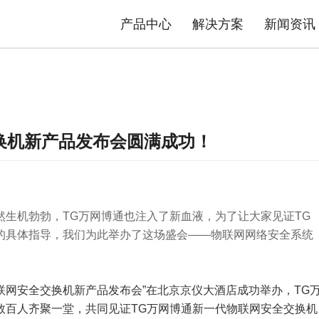
产品中心
解决方案
新闻资讯
态势感知防护系统
安防物联网资产分析智能运维系统
平台
司介绍
品质TG
数据中心交换机
发展历程
售后政策
园区交换机
核心优势
服务流程
工业交换机
资质荣誉
产品公
解决方案
极简智能网络解决方案
换机新产品发布会圆满成功！
内容安全解决方案
生机勃勃，TG万网博通也注入了新血液，为了让大家见证TG
的具体指导，我们为此举办了这场盛会——物联网网络安全系统
联网安全交换机新产品发布会”在北京京仪大酒店成功举办，TG
数百人齐聚一堂，共同见证TG万网博通新一代物联网安全交换机