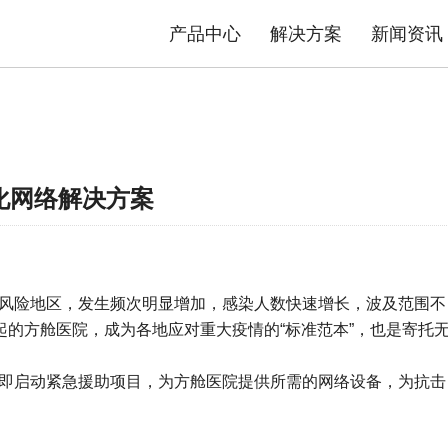
产品中心
解决方案
新闻资讯
态势感知防护系统
安防物联网资产分析智能运维系统
平台
司介绍
品质TG
数据中心交换机
发展历程
售后政策
园区交换机
核心优势
服务流程
工业交换机
资质荣誉
产品公
解决方案
极简智能网络解决方案
化网络解决方案
内容安全解决方案
中高风险地区，发生频次明显增加，感染人数快速增长，波及范围不
的方舱医院，成为各地应对重大疫情的“标准范本”，也是寄托
立即启动紧急援助项目，为方舱医院提供所需的网络设备，为抗击