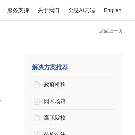
服务支持
关于我们
全息AI云端
English
返回上一页
成功案例
政府机构
园区场馆
高职院校
公
告
企业无线
产品证书
下载中心
企业路由器
联系我们
产品FAQ
xPON光网络
安全产品
金融行业
商业地产
医疗行业
普
酒店商超
企业单位
住宅小区
解决方案推荐
政府机构
无
园区场馆
高职院校
公检司法