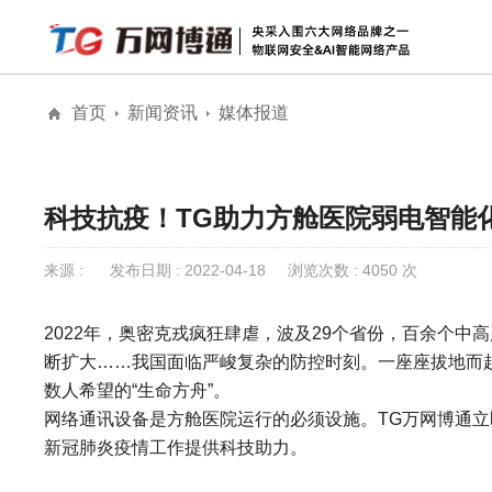
首页
新闻资讯
媒体报道
解决方案
安防物联网安全
物联网安全
全息AI网络
公
全息AI智能网络
科技抗疫！TG助力方舱医院弱电智能
城市级公共大屏
来源 :
发布日期 : 2022-04-18
浏览次数 : 4050 次
2022年，奥密克戎疯狂肆虐，波及29个省份，百余个
断扩大……我国面临严峻复杂的防控时刻。一座座拔地而起
数人希望的“生命方舟”。
网络通讯设备是方舱医院运行的必须设施。TG万网博通
新冠肺炎疫情工作提供科技助力。