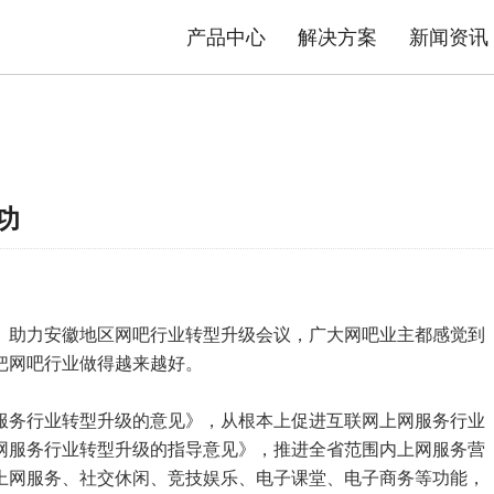
产品中心
解决方案
新闻资讯
态势感知防护系统
安防物联网资产分析智能运维系统
平台
司介绍
品质TG
数据中心交换机
发展历程
售后政策
园区交换机
核心优势
服务流程
工业交换机
资质荣誉
产品公
解决方案
极简智能网络解决方案
功
内容安全解决方案
。助力安徽地区网吧行业转型升级会议，广大网吧业主都感觉到
把网吧行业做得越来越好。
服务行业转型升级的意见》，从根本上促进互联网上网服务行业
网服务行业转型升级的指导意见》，推进全省范围内上网服务营
上网服务、社交休闲、竞技娱乐、电子课堂、电子商务等功能，