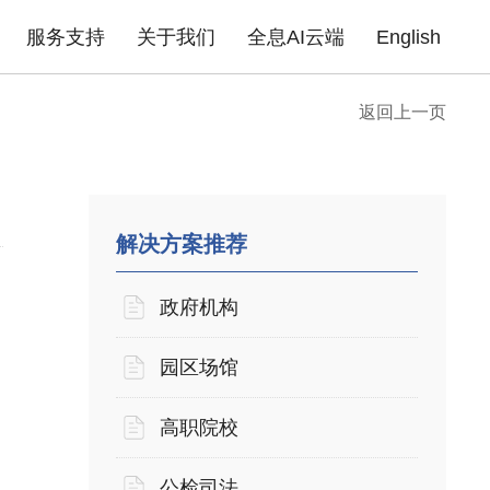
服务支持
关于我们
全息AI云端
English
返回上一页
成功案例
政府机构
园区场馆
高职院校
公
告
企业无线
产品证书
下载中心
企业路由器
联系我们
产品FAQ
xPON光网络
安全产品
金融行业
商业地产
医疗行业
普
酒店商超
企业单位
住宅小区
解决方案推荐
政府机构
园区场馆
高职院校
公检司法