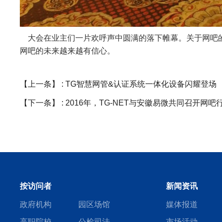
大会在业主们一片欢呼声中圆满的落下帷幕。关于网吧
网吧的未来越来越有信心。
【上一条】 :
TG智慧网管&认证系统一体化设备闪耀登场
【下一条】 :
2016年，TG-NET与安徽易微共同召开网
按访问者
新闻资讯
政府机构
园区场馆
媒体报道
高职院校
公检司法
市场活动