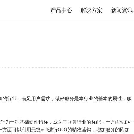
产品中心
解决方案
新闻资讯
态势感知防护系统
安防物联网资产分析智能运维系统
平台
司介绍
品质TG
数据中心交换机
发展历程
售后政策
园区交换机
核心优势
服务流程
工业交换机
资质荣誉
产品公
解决方案
极简智能网络解决方案
内容安全解决方案
向的行业，满足用户需求，做好服务是本行业的基本的属性，服
作为一种基础硬件指标，成为了服务行业的标配，一方面wifi可
面可以利用无线wifi进行O2O的精准营销，增加服务的附加