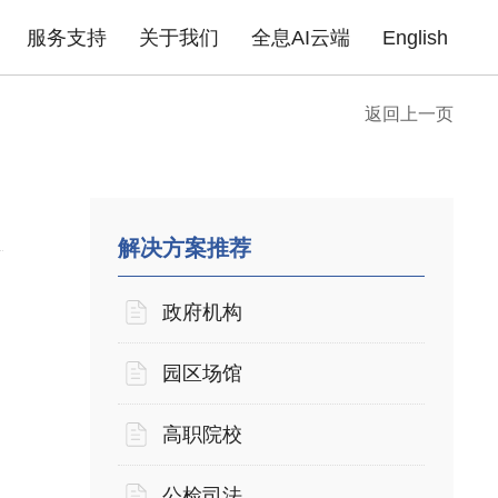
服务支持
关于我们
全息AI云端
English
返回上一页
成功案例
政府机构
园区场馆
高职院校
公
告
企业无线
产品证书
下载中心
企业路由器
联系我们
产品FAQ
xPON光网络
安全产品
金融行业
商业地产
医疗行业
普
酒店商超
企业单位
住宅小区
解决方案推荐
政府机构
园区场馆
高职院校
公检司法