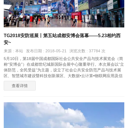
TG2018安防巡展丨第五站成都安博会落幕——5.23相约西
安~
来源 : 本站
发布日期 : 2018-05-21
浏览次数 : 37784 次
5月10日，第18届中国成都国际社会公共安全产品与技术展览会（简
称“安博会”）在成都世纪城新国际会展中心隆重举行。本次展会以“立
体防范，全民受益”为主题，设立了社会公共安全防范产品与技术展
区、智慧城市建设暨科技创新展区、大数据•云计算•物联网应用及信
息安全展区等五大展区。
查看详情