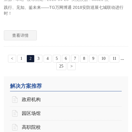
践行、见知、鉴未来——TG万网博通 2018安防巡展七城联动进行
时！
查看详情
...
<
1
2
3
4
5
6
7
8
9
10
11
25
>
解决方案推荐
政府机构
园区场馆
高职院校