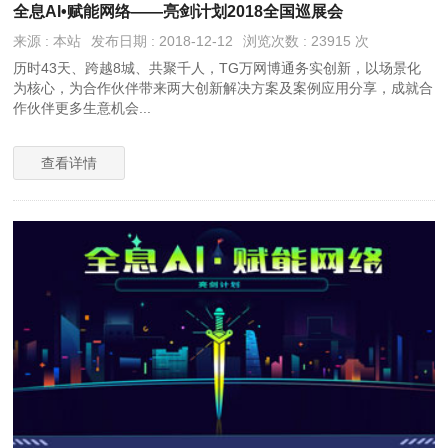
全息AI•赋能网络——亮剑计划2018全国巡展会
来源 : 本站
发布日期 : 2018-12-12
浏览次数 : 23915 次
历时43天、跨越8城、共聚千人，TG万网博通务实创新，以场景化
为核心，为合作伙伴带来两大创新解决方案及案例应用分享，成就合
作伙伴更多生意机会...
查看详情