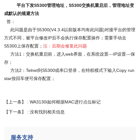
平台下发
S5300
管理地址，
S5300
交换机重启后，管理地址变
成默认的规避方法
答：
此问题是由于
S5300(V4.3.4以前版本均有此问题)对接平台的管理
方式不同，被平台修改IP后不会执行保存配置操作；需要手动去
S5300上保存配置；
注：后期会修复此问题
方法
1：
交换机重启前，进入
web界面，在系统设置---IP设置---保
存；
方法
2：Telnet到S5300或串口登录，在特权模式下输入Copy run
star按回车便可保存配置；
【上一条】 :
WA3130i如何根据MAC进行点位标记
【下一条】 : 没有找到相关信息
服务支持