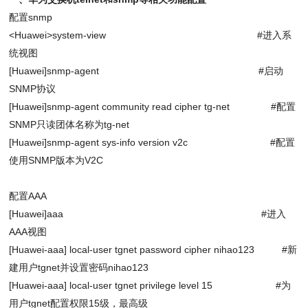
配置
snmp
<Huawei>system-view #进入系
统视图
[Huawei]snmp-agent #启动
SNMP协议
[Huawei]snmp-agent community read cipher tg-net #配置
SNMP只读团体名称为tg-net
[Huawei]snmp-agent sys-info version v2c #配置
使用SNMP版本为V2C
配置AAA
[Huawei]aaa #进入
AAA视图
[Huawei-aaa] local-user tgnet password cipher nihao123 #新
建用户tgnet并设置密码nihao123
[Huawei-aaa] local-user tgnet privilege level 15 #为
用户tgnet配置权限15级，最高级