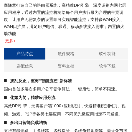
商随意打造自己的路由器系统；高精准DPI引擎，深度识别内网七层
应用程序，通过内置的流控机制给每个用户执行最为合理的带宽调
度，让用户无需复杂的设置即可实现智能流控；支持多WAN接入、
WAN口扩展，满足用户电信、联通、移动多线接入需求；内置防火
墙功能
更多+
产品特点
硬件规格
软件功能
选配信息
资料文档
软件下载
■
拨乱反正，重树“智能流控”新标准
国内首创多层次多用户公平竞争算法，一键启动，简单不限速。
■
化繁为简，精准应用分流
高效DPI引擎，无需客户端1000+应用识别，快速精准识别网页、视
频、游戏、P2P等各类七层应用，不同优先级应用指定不同通道。
■
多出口智能负载均衡
支持智能选路、主备线路、多线拨号、多线负载均衡等，最大化节省