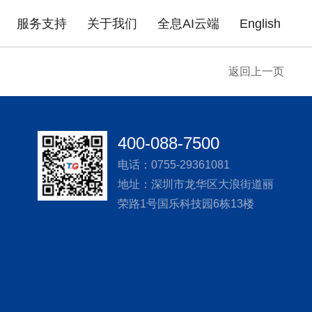
服务支持
关于我们
全息AI云端
English
返回上一页
成功案例
政府机构
园区场馆
高职院校
公
告
企业无线
产品证书
下载中心
企业路由器
联系我们
产品FAQ
xPON光网络
安全产品
金融行业
商业地产
医疗行业
普
400-088-7500
酒店商超
企业单位
住宅小区
电话：0755-29361081
地址：深圳市龙华区大浪街道丽
荣路1号国乐科技园6栋13楼