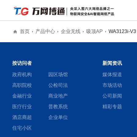
首页
产品中心
企业无线
吸顶AP
WA3123i-V
解决方案
安防物联网安全
物联网安全
全息AI网络
公
全息AI智能网络
按访问者
新闻资讯
城市级公共大屏
政府机构
园区场馆
媒体报道
高职院校
公检司法
市场活动
金融行业
商业地产
公司新闻
医疗行业
普教系统
精彩专题
酒店商超
企业单位
住宅小区