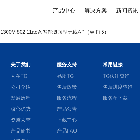
产品中心
解决方案
新闻资讯
3 1300M 802.11ac AI智能吸顶型无线AP（WiFi 5）
态势感知防护系统
安防物联网资产分析智能运维系统
平台
司介绍
品质TG
数据中心交换机
发展历程
售后政策
园区交换机
核心优势
服务流程
工业交换机
资质荣誉
产品公
解决方案
极简智能网络解决方案
关于我们
服务支持
常用链接
内容安全解决方案
人在TG
品质TG
TG认证查询
公司介绍
售后政策
售后进度查询
发展历程
服务流程
服务单下载
核心优势
产品公告
资质荣誉
下载中心
产品证书
产品FAQ